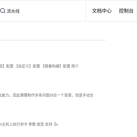
文档中心
控制台
取】配置 【自定义】配置 【镜像构建】配置 简介
型的泛化能力，因此需要制作多条问题对应一个答案，但是手动生
vm主机上执行命令 参数 类型 支持【o