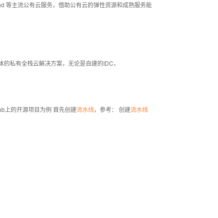
ud 等主流公有云服务，借助公有云的弹性资源和成熟服务能
为一体的私有全栈云解决方案，无论是自建的IDC，
hub上的开源项目为例 首先创建
流水线
，参考： 创建
流水线